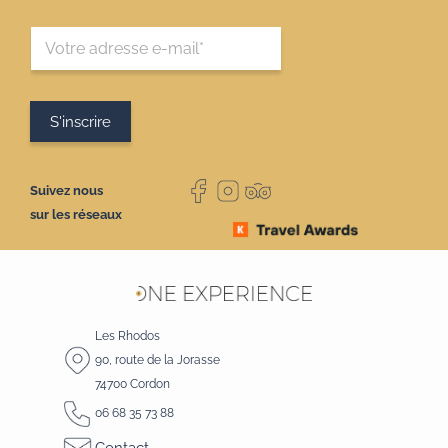
E
M
A
I
*
L
E
S'inscrire
*
M
A
I
L
Suivez nous
sur les réseaux
Les Rhodos
90, route de la Jorasse
74700 Cordon
06 68 35 73 88
Contact