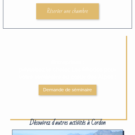
Réserver une chambre
Entreprises :
privatisez le chalet Les Rhodos pour
votre séminaire au cœur des Alpes !
Demande de séminaire
Découvrez d'autres activités à Cordon